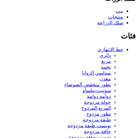
بيت
منتجات
سلك الزراعة
فئات
خط الانتهازي
دائري
مربع
نجمة
سداسي الزوايا
معدن
تطور منخفض الضوضاء
سوتيث-نيلساو
دوامة دوامة
جولة مزدوجة
المربع المزدوج
تطور مزدوج
طبقة مزدوجة
تويست طبقة مزدوجة
حافة مزدوجة
تويست حافة مزدوجة