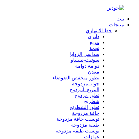
بيت
منتجات
خط الانتهازي
دائري
مربع
نجمة
سداسي الزوايا
سوتيث-نيلساو
دوامة دوامة
معدن
تطور منخفض الضوضاء
جولة مزدوجة
المربع المزدوج
تطور مزدوج
شطرنج
تطور الشطرنج
حافة مزدوجة
تويست حافة مزدوجة
طبقة مزدوجة
تويست طبقة مزدوجة
غمازات