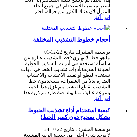
أصغر مناسبة للاستخدام في جميع أنحاء
المنزل.لأن هناك الكثير من حولك، اختر ...
اقرأ أكثر
أحجام خطوط التشذيب المختلفة
بواسطة المشرف بتاريخ 22-12-01
ما هو خط الانتهازي؟خط التشذيب عبارة عن
سلسلة تستخدم في أدوات التشذيب الخطية
لصيانة الحديقة.أدوات تشذيب الخط هي أدوات
تستخدم لقطع أو تقليم الأعشاب والأعشاب
الضارة.بدلاً من الشفرات، يستخدمون خط
التشذيب لقطع العشب.يتم غزل هذا الخيط
بسرعة عالية، مما يولد قوة طرد مركزية.هذا ...
اقرأ أكثر
كيفية استخدام أداة تشذيب الخيوط
بشكل صحيح دون كسر الخط!
بواسطة المشرف بتاريخ 22-10-24
لا يوجد شيء أحلى من حديقة الربيع المشذبة