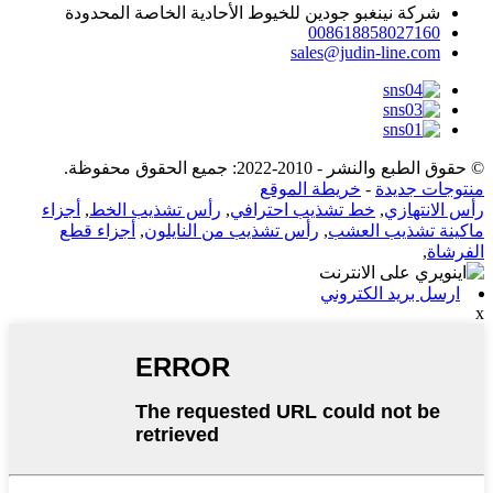
شركة نينغبو جودين للخيوط الأحادية الخاصة المحدودة
008618858027160
sales@judin-line.com
© حقوق الطبع والنشر - 2010-2022: جميع الحقوق محفوظة.
منتوجات جديدة
-
خريطة الموقع
رأس الانتهازي
,
خط تشذيب احترافي
,
رأس تشذيب الخط
,
أجزاء
ماكينة تشذيب العشب
,
رأس تشذيب من النايلون
,
أجزاء قطع
الفرشاة
,
ارسل بريد الكتروني
x