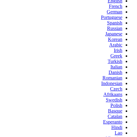
English
French
German
Portuguese
Spanish
Russian
Japanese
Korean
Arabic
Irish
Greek
Turkish
Italian
Danish
Romanian
Indonesian
Czech
Afrikaans
Swedish
Polish
Basque
Catalan
Esperanto
Hindi
Lao