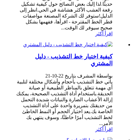
حديثًا.لذا إليك بعض النصائح حول كيفية تشكيل
رقعة العشب الأكثر هشاشة في الحي.انظر إلى
الدليل!ستوفر لك الشركة المصنعة مواصفات
قطر الخط المقترحة - اقرأها، ففهمها بشكل
صحيح سيوفر لك الوقت...
اقرأ أكثر
كيفية اختيار خط التشذيب - دليل
المشتري
بواسطة المشرف بتاريخ 22-10-21
يأتي خط التشذيب بأحجام وأشكال مختلفة لتلبية
أي مهمة تتعلق بالمناظر الطبيعية أو صيانة
الحديقة.باستخدام أداة التشذيب الصحيحة، يمكنك
إزالة الأعشاب الضارة والنباتات شديدة التحمل
من حديقتك بتمريرة واحدة على أداة التشذيب
الخاصة بك.يعد اختيار الحجم أو النمط الخاطئ
لخط التشذيب أمرًا خاطئًا، وسوف ينتهي بك
الأمر...
اقرأ أكثر