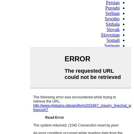
Persian
Punjabi
Serbian
Sesotho
Sinhala
Slovak
Slovenian
Somali
Samoan
Scots Gaelic
Shona
Sindhi
Sundanese
Swahili
Tajik
Tamil
Telugu
Thai
Ukrainian
Urdu
Uzbek
Vietnamese
Welsh
Xhosa
Yiddish