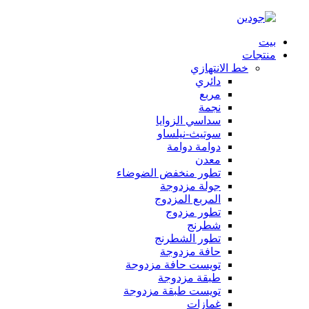
بيت
منتجات
خط الانتهازي
دائري
مربع
نجمة
سداسي الزوايا
سوتيث-نيلساو
دوامة دوامة
معدن
تطور منخفض الضوضاء
جولة مزدوجة
المربع المزدوج
تطور مزدوج
شطرنج
تطور الشطرنج
حافة مزدوجة
تويست حافة مزدوجة
طبقة مزدوجة
تويست طبقة مزدوجة
غمازات