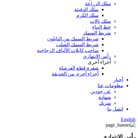
سلك الزراعة
سلك الدفيئة
سلك الكرم
سلك بالات
خط البناء
شريط السمك
شريط السمك من النايلون
شريط السمك الصلب
ساحب كابلات الألياف الزجاجية
رأس الانتهازي
أجزاء أخرى
شفرة قطع الفرشاة
أجزاء أخرى من الحديقة
أخبار
معلومات عنا
عن جودين
شهادة
شريك
اتصل بنا
English
رأس الانتهازي