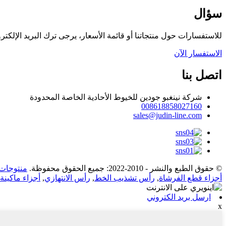
سؤال
للاستفسارات حول منتجاتنا أو قائمة الأسعار، يرجى ترك البريد الإلكتروني
الاستفسار الآن
اتصل بنا
شركة نينغبو جودين للخيوط الأحادية الخاصة المحدودة
008618858027160
sales@judin-line.com
© حقوق الطبع والنشر - 2010-2022: جميع الحقوق محفوظة.
منتوجات 
أجزاء قطع الفرشاة
,
رأس تشذيب الخط
,
رأس الانتهازي
,
أجزاء ماكين
ارسل بريد الكتروني
x