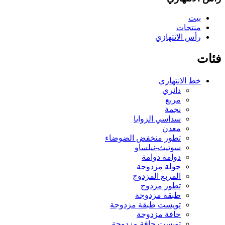
بيت
منتجات
رأس الانتهازي
فئات
خط الانتهازي
دائري
مربع
نجمة
سداسي الزوايا
معدن
تطور منخفض الضوضاء
سوتيث-نيلساو
دوامة دوامة
جولة مزدوجة
المربع المزدوج
تطور مزدوج
طبقة مزدوجة
تويست طبقة مزدوجة
حافة مزدوجة
تويست حافة مزدوجة