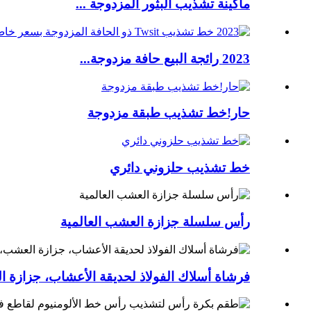
ماكينة تشذيب البثور المزدوجة ...
2023 رائجة البيع حافة مزدوجة...
حار!خط تشذيب طبقة مزدوجة
خط تشذيب حلزوني دائري
رأس سلسلة جزازة العشب العالمية
فرشاة أسلاك الفولاذ لحديقة الأعشاب، جزازة 