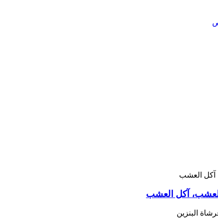
العشب، آكل العشب