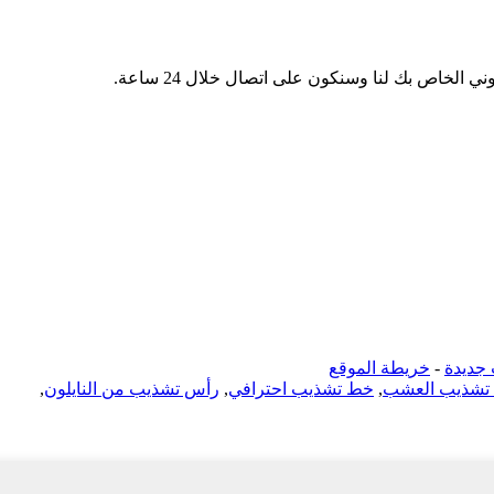
 الخاص بك لنا وسنكون على اتصال خلال 24 ساعة.
جديدة
-
خريطة الموقع
ة تشذيب العشب
,
خط تشذيب احترافي
,
رأس تشذيب من النايلون
,