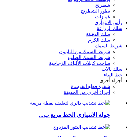
شطرنج
تطور الشطرنج
غمازات
رأس الانتهازي
سلك الزراعة
سلك الدفيئة
سلك الكرم
شريط السمك
شريط السمك من النايلون
شريط السمك الصلب
ساحب كابلات الألياف الزجاجية
سلك بالات
خط البناء
أجزاء أخرى
شفرة قطع الفرشاة
أجزاء أخرى من الحديقة
جولة الانتهازي الخط مربع ب...