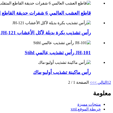
قاطع العشب العالمي 6 شفرات حديقة القاطع المتقلب أداة الصلب الحلاقة فرش القاطع ل جزازة العشب إكسسوارات الحديقة
رأس تشذيب بكرة بديلة لآكل الأعشاب JH-121
JH-101 رأس تشذيب عالمي Stihl
رأس ماكينة تشذيب أوليو-ماك
2
1
التالي >
>>
الصفحة 1 / 2
معلومة
منتجات مميزة
خريطة الموقع.xml